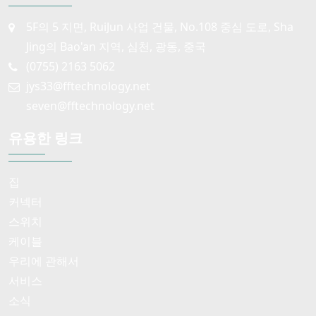
5F의 5 지면, RuiJun 사업 건물, No.108 중심 도로, Sha
Jing의 Bao'an 지역, 심천, 광동, 중국
(0755) 2163 5062
jys33@fftechnology.net
seven@fftechnology.net
유용한 링크
집
커넥터
스위치
케이블
우리에 관해서
서비스
소식