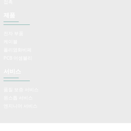
접촉
제품
전자 부품
케이블
폴리염화비페
PCB 어셈블리
서비스
품질 보증 서비스
원스톱 서비스
엔지니어 서비스