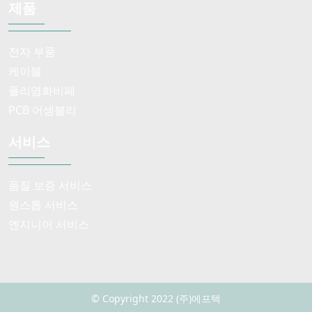
제품
전자 부품
케이블
폴리염화비페
PCB 어셈블리
서비스
품질 보증 서비스
원스톱 서비스
엔지니어 서비스
© Copyright 2022 (주)에프텍