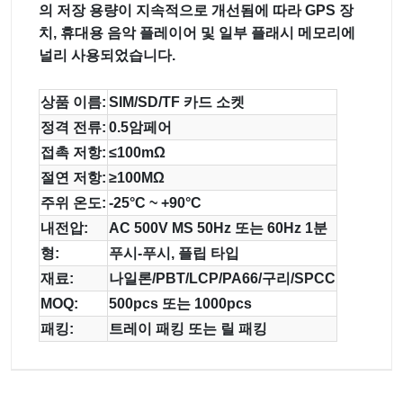
의 저장 용량이 지속적으로 개선됨에 따라 GPS 장
치, 휴대용 음악 플레이어 및 일부 플래시 메모리에
널리 사용되었습니다.
상품 이름:
SIM/SD/TF 카드 소켓
정격 전류:
0.5암페어
접촉 저항:
≤100mΩ
절연 저항:
≥100MΩ
주위 온도:
-25°C ~ +90°C
내전압:
AC 500V MS 50Hz 또는 60Hz 1분
형:
푸시-푸시, 플립 타입
재료:
나일론/PBT/LCP/PA66/구리/SPCC
MOQ:
500pcs 또는 1000pcs
패킹:
트레이 패킹 또는 릴 패킹